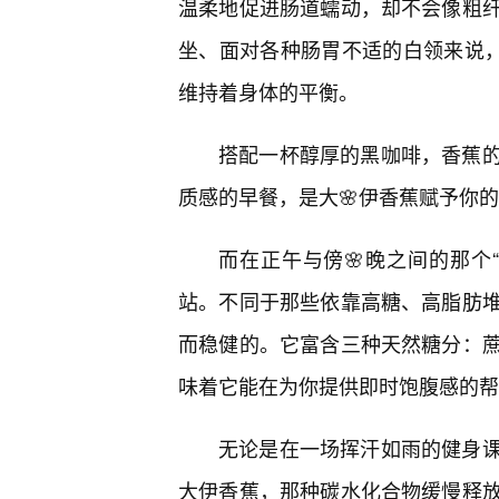
温柔地促进肠道蠕动，却不会像粗
坐、面对各种肠胃不适的白领来说，
维持着身体的平衡。
搭配一杯醇厚的黑咖啡，香蕉
质感的早餐，是大🌸伊香蕉赋予你
而在正午与傍🌸晚之间的那个
站。不同于那些依靠高糖、高脂肪堆
而稳健的。它富含三种天然糖分：
味着它能在为你提供即时饱腹感的帮
无论是在一场挥汗如雨的健身
大伊香蕉，那种碳水化合物缓慢释放