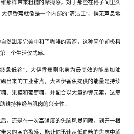
纤维那样带来粗糙的摩擦感。对于那些在格子间里久
大伊香蕉就像是一个内部的“清洁工”，悄无声息地
的自然甜度完美中和了咖啡的苦涩，这种简单却极具
的第一个生活仪式感。
“疲惫低谷”，大伊香蕉则化身为最高效的能量加油
砌出来的工业甜点，大🌸伊香蕉提供的能量是持续
蔗糖、果糖和葡萄糖，并配合以大量的钾元素。这意
助维持神经与肌肉的兴奋性。
课后，还是在一次高强度的头脑风暴间隙，剥开一根
带来的🔥充盈感，能让你迅速从低血糖的焦虑中解