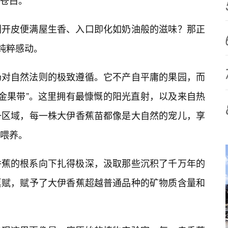
苍白。
剥开皮便满屋生香、入口即化如奶油般的滋味？那正
纯粹感动。
场对自然法则的极致遵循。它不产自平庸的果园，而
黄金果带”。这里拥有最慷慨的阳光直射，以及来自热
一区域，每一株大伊香蕉苗都像是大自然的宠儿，享
喂养。
香蕉的根系向下扎得极深，汲取那些沉积了千万年的
禀赋，赋予了大伊香蕉超越普通品种的矿物质含量和