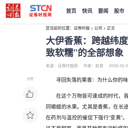
首页
快讯
要闻
股市
您当前的位置：
证券时报
>
公司
>
正文
大伊香蕉：跨越纬度
致软糯”的全部想象
来源：证券时报网
作者：赵普
2026-02-0
寻回失落的果香：为什么你的味
点赞
在这个万物皆可速成的时代，
同嚼蜡的水果。尤其是香蕉，在长
在药剂与温控的催促下强行“变黄”