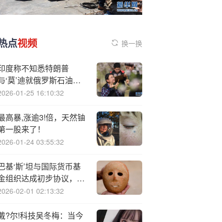
热点
视频
换一换
印度称不知悉特朗普
与‘莫’迪就俄罗斯石油问
题进行过交谈
2026-01-25 16:10:32
最高暴,涨逾3!倍，天然铀
第一股来了！
2026-01-24 03:55:32
巴基‘斯’坦与国际货币基
金组织达成初步协议，将
从救助计划中获得12亿美
2026-02-01 02:13:32
元资金
戴?尔!科技吴冬梅：当今