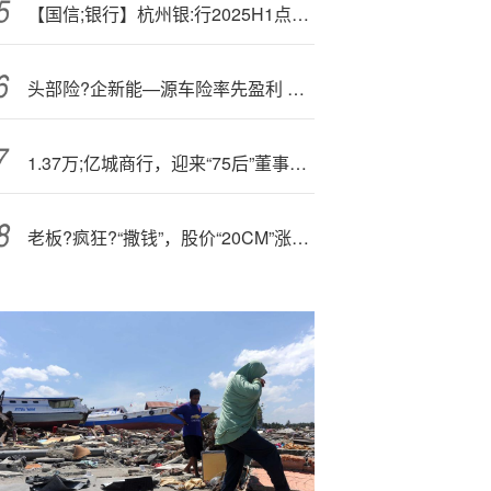
【国信;银行】杭州银:行2025H1点评：营收增速提升，资产质量稳中向好
头部险?企新能—源车险率先盈利 行业整体扭亏还要等多久
1.37万;亿城商行，迎来“75后”董事长！
老板?疯狂?“撒钱”，股价“20CM”涨停！688775，公司连夜致歉