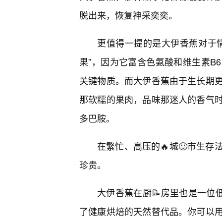
脱出来，恢复神采奕奕。
更值得一提的是大伊香蕉对于
果”，因为它富含色氨酸和维生素B
关键物质。而大伊香蕉由于生长期
那软糯的果肉，品味那迷人的香气
多巴胺。
在繁忙、高压的🔥城🙂市生
珍贵。
大伊香蕉在厨📝房里也是一位
了健康烘焙的天然替代品。你可以