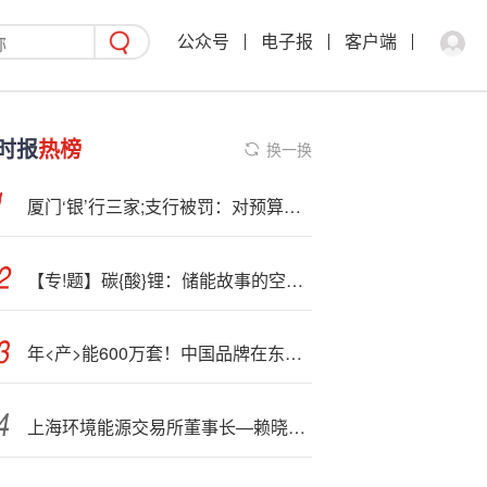
公众号
电子报
客户端
时报
热榜
换一换
厦门‘银’行三家;支行被罚：对预算收入划分办理监督履行不到位等
【专!题】碳{酸}锂：储能故事的空间能讲多大？
年<产>能600万套！中国品牌在东南亚最大的空调生产基地投产
上海环境能源交易所董事长—赖晓明：上海ES;G发展三大亮点 市场领先、国企引领、国际接轨