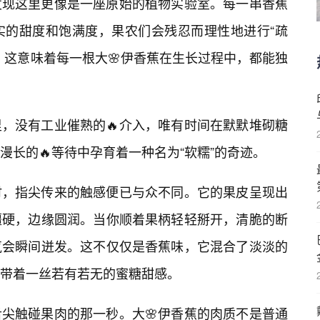
发现这里更像是一座原始的植物实验室。每一串香蕉
实的甜度和饱满度，果农们会残忍而理性地进行“疏
。这意味着每一根大🌸伊香蕉在生长过程中，都能独
，没有工业催熟的🔥介入，唯有时间在默默堆砌糖
长的🔥等待中孕育着一种名为“软糯”的奇迹。
时，指尖传来的触感便已与众不同。它的果皮呈现出
僵硬，边缘圆润。当你顺着果柄轻轻掰开，清脆的断
气会瞬间迸发。这不仅仅是香蕉味，它混合了淡淡的
带着一丝若有若无的蜜糖甜感。
尖触碰果肉的那一秒。大🌸伊香蕉的肉质不是普通