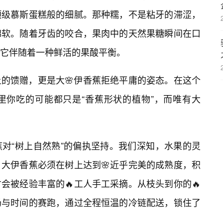
顶级慕斯蛋糕般的细腻。那种糯，不是粘牙的滞涩，
绵软。随着牙齿的咬合，果肉中的天然果糖瞬间在口
它伴随着一种鲜活的果酸平衡。
的馈赠，更是大🌸伊香蕉拒绝平庸的姿态。在这个
里你吃的可能都只是“香蕉形状的植物”，而唯有大
对“树上自然熟”的偏执坚持。我们深知，水果的灵
大伊香蕉必须在树上达到🌸近乎完美的成熟度，积
会被经验丰富的🔥工人手工采摘。从枝头到你的🔥
场与时间的赛跑，通过全程恒温的冷链配送，锁住了