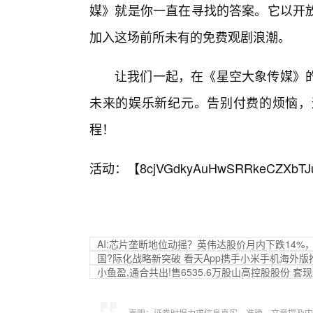
媒》就是你一直在寻找的答案。它以开放
加入这场前所未有的免费观剧浪潮。
让我们一起，在《星空大象传媒》
未来的娱乐新纪元。告别付费的烦恼，
程！
活动：【
8cjVGdkyAuHwSRRkeCZXbTJ
AI:芯片垄断地位动摇？英伟达股价月内下跌14%，
国?际化战略新突破 看天App携手小米手机海外
小鱼盈,通合共出!售6535.6万股山高控股股份 套现
声明：证券时报力求信息真实、准确，文章提及内