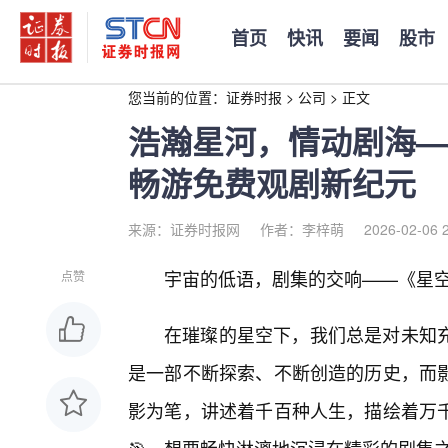
首页
快讯
要闻
股市
您当前的位置：
证券时报
>
公司
>
正文
浩瀚星河，情动剧海—
畅游免费观剧新纪元
来源：证券时报网
作者：李梓萌
2026-02-06 
宇宙的低语，剧集的交响——《星
点赞
在璀璨的星空下，我们总是对未知
是一部不断探索、不断创造的历史，而
影为笔，讲述着千百种人生，描绘着万