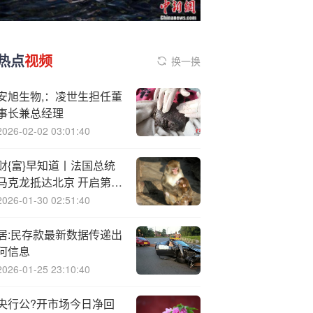
热点
视频
换一换
安旭生物,：凌世生担任董
事长兼总经理
2026-02-02 03:01:40
财{富}早知道丨法国总统
马克龙抵达北京 开启第四
次对华国事访问
2026-01-30 02:51:40
居:民存款最新数据传递出
何信息
2026-01-25 23:10:40
央行公?开市场今日净回