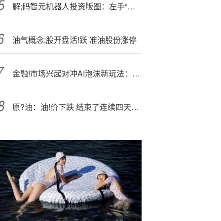
解;码智元机器人投资版图：左手“上纬新材”右手“玉禾田”
油气概念;股开盘活!跃 准油股份涨停
金融!市场兴起对冲AI泡沫新玩法：押注重金投AI的甲骨文债务违约
原?油：油!价下跌 结束了连续四天的涨势