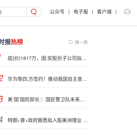
公众号
电子报
客户端
时报
热榜
换一换
底{价}1817万，国:安股份子公司拟转让上海商办房产
华为等四;方签约！推动我国自主音视频技术标准产业化
美‘国’国防部长:：国民警卫队未来一周将“涌入”华盛顿特区
特朗<普>政府据悉拟入股美洲锂业 凸显加速关键矿产本地供应链发展意图