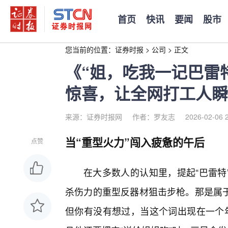
首页
快讯
要闻
股市
您当前的位置：
证券时报
>
公司
>
正文
《“姐，吃我一记巴雷
惊喜，让全网打工人瞬
来源：证券时报网
作者：罗友志
2026-02-06 
当“重型火力”闯入疲惫的午后
点赞
在大多数人的认知里，提起“巴雷特
杀伤力的重型反器材狙击步枪。那是属
但你有没有想过，当这个词出现在一个年