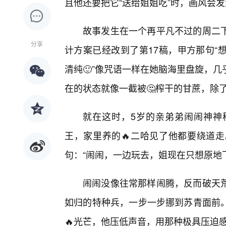
且他还要把它“送给姐姐吃”时，画风会
故事发生在一个再平凡不过的周二
分享
计方案已经改到了第17稿，甲方那句“
清纯🙂”像咒语一样在她脑海里盘旋，
在的状态就像一截被🤔榨干的甘蔗，除
就在这时，5岁的亲弟弟闹闹神神
王，家里养的🔥二哈见了他都要绕道
句：“闹闹，一边玩去，姐现在只想原地
闹闹没像往常那样闹腾，反而破天
如归的特种兵，一步一步挪到苏青面前
🔥光芒，他压低声音，用那种极具压迫