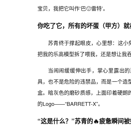
宝贝，我把它叫作‘巴🙂雷特’。
你吃了它，所有的坏蛋（甲方）就
苏青终于撑起眼皮，心里想：这小兔
把我的乐高模型拆了喂我，还是想让我
当闹闹缓缓伸出手，掌心里露出的
具，也不是危险的违禁品，而是一个造
盒。暗灰色的磨砂质感，上面印着硬朗
的Logo——“BARRETT-X”。
“这是什么？”苏青的🔥疲惫瞬间