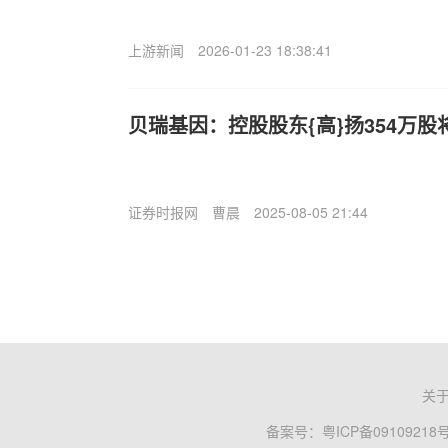
上游新闻
2026-01-23 18:38:41
贝瑞基因：控股股东{高}扬354万
证券时报网
曹晨
2025-08-05 21:44
关
备案号：
粤ICP备09109218