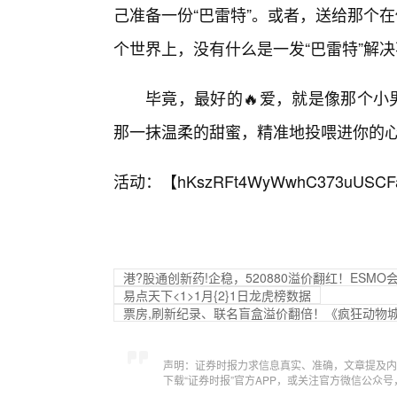
己准备一份“巴雷特”。或者，送给那个
个世界上，没有什么是一发“巴雷特”解
毕竟，最好的🔥爱，就是像那个小
那一抹温柔的甜蜜，精准地投喂进你的
活动：【
hKszRFt4WyWwhC373uUSCF
港?股通创新药!企稳，520880溢价翻红！ES
易点天下<1>1月{2}1日龙虎榜数据
票房,刷新纪录、联名盲盒溢价翻倍！《疯狂动物城
声明：证券时报力求信息真实、准确，文章提及内
下载“证券时报”官方APP，或关注官方微信公众